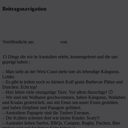
Beitragsnavigation
←
Ältere Beiträge
Fazit Australien
Veröffentlicht am
27. Juni 2014
von
Lisa
2
15 Dinge die wir in Australien erlebt, kennengelernt und die uns
geprägt haben :
– Man sieht an der West Coast mehr tote als lebendige Kängurus.
Leider.
– Es gibt in jedem noch so kleinen Kaff gratis Barbecue Plätze und
Duschen. Echt top!
– Hier leben viele einzigartige Tiere. Vor allem flauschige! 🙂
– Wir sind mit Walhaien geschwommen, haben Kängurus, Wallabies
und Koalas gestreichelt, uns mit Emus um unser Essen gestritten
und haben Delphine und Papageie gefüttert.
– Australiens Papageie sind die Tauben Europas.
– Die Krähen schreien dort wie kleine Kinder. Scary!!
– Australier lieben Surfen, BBQs, Campen, Rugby, Fischen, Bier