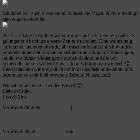
Mit dabei war auch dieser ziemlich hässliche Vogel. Nicht unbedingt
eine Augenweide! 😀
Die 2 1/2 Tage in Sydney waren für uns auf jeden Fall ein mehr als
gelungener Abschluss unserer Zeit in Australien. Eine wahnsinnig
aufregende, atemberaubende, überraschende und einfach wunder-,
wunderschöne Zeit, mit vielen lustigen und schönen Erinnerungen,
an die wir immer wieder gerne zurück denken und die wir
keinesfalls missen wollen! Eins ist klar: wir kommen wieder!! 🙂
Zuerst machten wir uns jedoch auf in das nächste unbekannte und
besonders von mir heiß erwartete Terrain: Neuseeland!
Wir sehen uns wieder bei den Kiwis! 🙂
Liebste Grüße,
Lisa & Alex
Veröffentlicht unter
07] Australien
|
Eine
Antwort
Cruisen zwischen Melbourne und Sydney
Veröffentlicht am
13. Juni 2014
von
Alex
7