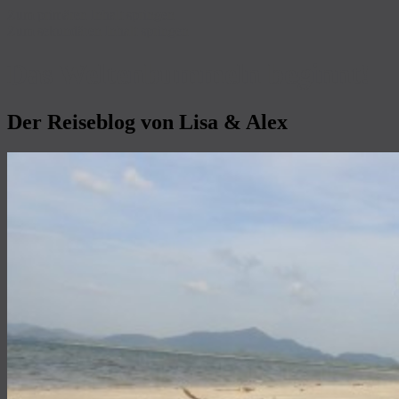
Zum primären Inhalt springen
Zum sekundären Inhalt springen
Das Weltenbummeln beginnt!
Der Reiseblog von Lisa & Alex