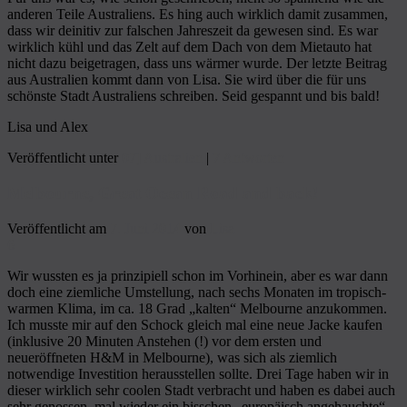
anderen Teile Australiens. Es hing auch wirklich damit zusammen,
dass wir deinitiv zur falschen Jahreszeit da gewesen sind. Es war
wirklich kühl und das Zelt auf dem Dach von dem Mietauto hat
nicht dazu beigetragen, dass uns wärmer wurde. Der letzte Beitrag
aus Australien kommt dann von Lisa. Sie wird über die für uns
schönste Stadt Australiens schreiben. Seid gespannt und bis bald!
Lisa und Alex
Veröffentlicht unter
07] Australien
|
7
Antworten
Melbourne, Great Ocean Road and back!
Veröffentlicht am
7. Juni 2014
von
Lisa
6
Wir wussten es ja prinzipiell schon im Vorhinein, aber es war dann
doch eine ziemliche Umstellung, nach sechs Monaten im tropisch-
warmen Klima, im ca. 18 Grad „kalten“ Melbourne anzukommen.
Ich musste mir auf den Schock gleich mal eine neue Jacke kaufen
(inklusive 20 Minuten Anstehen (!) vor dem ersten und
neueröffneten H&M in Melbourne), was sich als ziemlich
notwendige Investition herausstellen sollte. Drei Tage haben wir in
dieser wirklich sehr coolen Stadt verbracht und haben es dabei auch
sehr genossen, mal wieder ein bisschen „europäisch angehauchte“