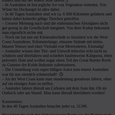
trinken und auf der linken Seite fahren ;).
– In Australien ist fast jegliche Art von Vegetation vertreten. Von
Wüste bis Dschungel ist alles dabei.
– In 40 Tagen Australien sind wir ca. 6 000 Kilometer gefahren und
haben dabei keinerlei giftige Tierchen getroffen.
– Unserer Meinung nach sind die einheimischen Aborigines nicht
gut genug in die Gesellschaft integriert. Von ihrer Kultur bekommt
man eigentlich nichts mit.
– Noch nie hat uns ein Küstenabschnitt so fasziniert wie die West
Coast Australiens. Kilometerlange, einsame Strände mit türkis-
blauem Wasser und einer Vielzahl von Meerestieren. Einmalig!
– Australier wissen ihre Tier- und Umwelt teilweise echt nicht zu
schätzen und überfahren und schießen haufenweise Kängurus, töten
präventiv Haie und wollen sogar einen Teil des Great Barrier Reefs
zu Gunsten der Kohle-Industrie zubetonieren.
– Die Umstellung vom super billigen Asien zum teuren Australien
war für uns ziemlich schmerzhaft! 😉
– An der West Coast kann man stundenlang geradeaus fahren, ohne
auf ein einziges Auto zu treffen.
– Australier fahren überall am Liebsten mit dem Auto hin. Ob im
Outback oder am Strand. Man kann überall überfahren werden!
Kassensturz:
In den 40 Tagen Australien brauchte jeder ca. 3130€.
Hier könnt ihr euch den Verlauf unserer Route aus der Region noch