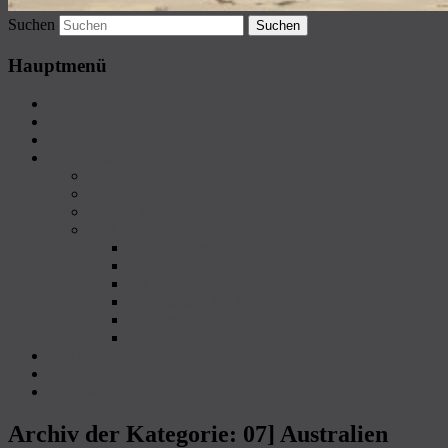
Suchen
Hauptmenü
Start
Willkommen
Über uns
Vorbereitung
Organisatorisches
Budget
Gesundheitsvorsorge
Packliste
Aufbewahrung
Bekleidung
Kulturbeutel
Technik und Werkzeuge
Reiseapotheke
Dokumente und Karten
Route
Reisekosten
Statistiken
Archiv der Kategorie:
07] Australien