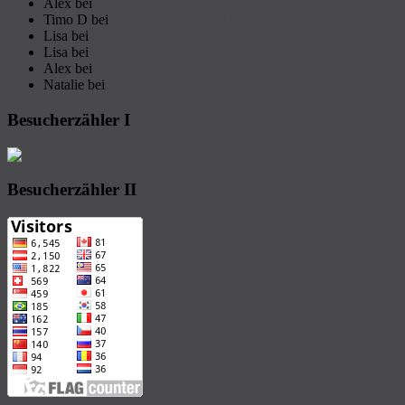
Alex
bei
Sabah: Vom „Tip of Borneo“ bis Sipadan
Timo D
bei
Sabah: Vom „Tip of Borneo“ bis Sipadan
Lisa
bei
Alles hat ein Ende. Welcome back!
Lisa
bei
Letzte Tage in Sand & Salz
Alex
bei
Letzte Tage in Sand & Salz
Natalie
bei
Letzte Tage in Sand & Salz
Besucherzähler I
Besucherzähler II