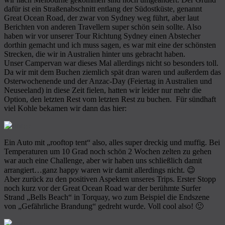
dafür ist ein Straßenabschnitt entlang der Südostküste, genannt
Great Ocean Road, der zwar von Sydney weg führt, aber laut
Berichten von anderen Travellern super schön sein sollte. Also
haben wir vor unserer Tour Richtung Sydney einen Abstecher
dorthin gemacht und ich muss sagen, es war mit eine der schönsten
Strecken, die wir in Australien hinter uns gebracht haben.
Unser Campervan war dieses Mal allerdings nicht so besonders toll.
Da wir mit dem Buchen ziemlich spät dran waren und außerdem das
Osterwochenende und der Anzac-Day (Feiertag in Australien und
Neuseeland) in diese Zeit fielen, hatten wir leider nur mehr die
Option, den letzten Rest vom letzten Rest zu buchen. Für sündhaft
viel Kohle bekamen wir dann das hier:
Ein Auto mit „rooftop tent“ also, alles super dreckig und muffig. Bei
Temperaturen um 10 Grad noch schön 2 Wochen zelten zu gehen
war auch eine Challenge, aber wir haben uns schließlich damit
arrangiert…ganz happy waren wir damit allerdings nicht. 😉
Aber zurück zu den positiven Aspekten unseres Trips. Erster Stopp
noch kurz vor der Great Ocean Road war der berühmte Surfer
Strand „Bells Beach“ in Torquay, wo zum Beispiel die Endszene
von „Gefährliche Brandung“ gedreht wurde. Voll cool also! 🙂