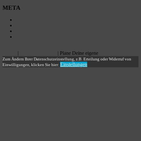
META
Anmelden
Feed der Einträge
Kommentar-Feed
WordPress.org
Mit Stolz präsentiert von WordPress
Admin
|
Reiseblog anlegen
| Plane Deine eigene
Weltreise
Zum Ändern Ihrer Datenschutzeinstellung, z.B. Erteilung oder Widerruf von
Einstellungen
Einwilligungen, klicken Sie hier: