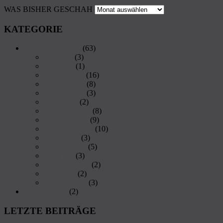
WAS BISHER GESCHAH
KATEGORIE
01] WELTREISE
(63)
00] Wien
(3)
01] Katar
(1)
02] Thailand
(16)
03] Malaysia
(8)
04] Singapur
(3)
05] Brunei
(2)
06] Indonesien
(8)
07] Australien
(9)
08] Neuseeland
(10)
09] Fidschi
(3)
10] Südkorea
(5)
11] Japan
(3)
12] Malediven
(2)
13] Oman
(2)
14] Jordanien
(3)
02] Sri Lanka
(2)
LETZTE BEITRÄGE