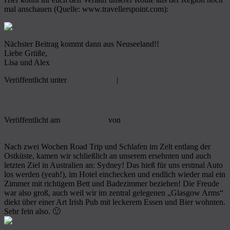
mal anschauen (Quelle: www.travellerspoint.com):
Nächster Beitrag kommt dann aus Neuseeland!!
Liebe Grüße,
Lisa und Alex
Veröffentlicht unter
07] Australien
|
2
Antworten
Last Stop: Sydney
Veröffentlicht am
23. Juni 2014
von
Lisa
1
Nach zwei Wochen Road Trip und Schlafen im Zelt entlang der
Ostküste, kamen wir schließlich an unserem ersehnten und auch
letzten Ziel in Australien an: Sydney! Das hieß für uns erstmal Auto
los werden (yeah!), im Hotel einchecken und endlich wieder mal ein
Zimmer mit richtigem Bett und Badezimmer beziehen! Die Freude
war also groß, auch weil wir im zentral gelegenen „Glasgow Arms“
diekt über einer Art Irish Pub mit leckerem Essen und Bier wohnten.
Sehr fein also. 🙂