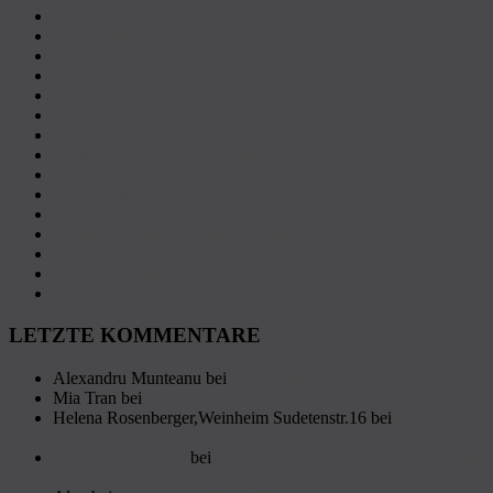
„Gihin ennam“ Sri Lanka
Hallo Ceylon!!!
Alles hat ein Ende. Welcome back!
Letzte Tage in Sand & Salz
Jordanien: Auf den Spuren von Indiana Jones
Oman – Sultanat aus 1001 Nacht
Maldives – The blue lagoon!
Ehemalige Kaiserstadt Kyoto!
Big in Japan
Fazit Südkorea
DMZ, Suwon und Songnissan Nationalpark
Skurriles vs. traditionelles Südkorea
Annyeong haseyo Seoul
Ahoi, ihr Landratten!
Bula Fidschi!!
LETZTE KOMMENTARE
Alexandru Munteanu
bei
„Gihin ennam“ Sri Lanka
Mia Tran
bei
„Gihin ennam“ Sri Lanka
Helena Rosenberger,Weinheim Sudetenstr.16
bei
Ahoi, ihr
Landratten!
One Million Places
bei
Australien West-Coast Trip: Von Perth
bis Exmouth