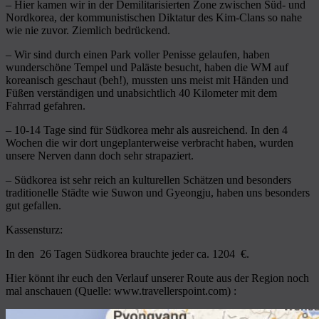
– Hier kamen wir in der Demilitarisierten Zone zwischen Süd- und
Nordkorea, der kommunistischen Diktatur des Kim-Clans so nahe
wie nie zuvor. Ziemlich bedrückend.
– Wir sind durch einen Park voller Penisse gelaufen, haben
wunderschöne Tempel und Paläste besucht, haben die WM auf
koreanisch geschaut (beh!), mussten uns meist mit Händen und
Füßen verständigen und unabsichtlich 40 Kilometer mit dem
Fahrrad gefahren.
– 10-14 Tage sind für Südkorea mehr als ausreichend. In den 4
Wochen die wir dort ungeplanterweise verbracht haben, wurden
unsere Nerven dann doch sehr strapaziert.
– Südkorea ist sehr reich an kulturellen Schätzen und besonders
traditionelle Städte wie Suwon und Gyeongju, haben uns besonders
gut gefallen.
Kassensturz:
In den 26 Tagen Südkorea brauchte jeder ca. 1204 €.
Hier könnt ihr euch den Verlauf unserer Route aus der Region noch
mal anschauen (Quelle: www.travellerspoint.com) :