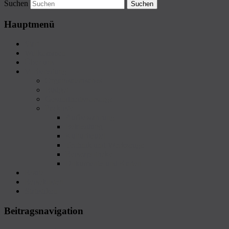
Suchen
Hauptmenü
Start
Willkommen
Über uns
Vorbereitung
Organisatorisches
Budget
Gesundheitsvorsorge
Packliste
Aufbewahrung
Bekleidung
Kulturbeutel
Technik und Werkzeuge
Reiseapotheke
Dokumente und Karten
Route
Reisekosten
Statistiken
Beitragsnavigation