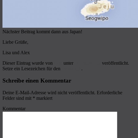
Nächster Beitrag kommt dann aus Japan!
Liebe Grüße,
Lisa und Alex
Dieser Eintrag wurde von
Lisa
unter
10] Südkorea
veröffentlicht.
Setze ein Lesezeichen für den
Permalink
.
Schreibe einen Kommentar
Deine E-Mail-Adresse wird nicht veröffentlicht.
Erforderliche
Felder sind mit
*
markiert
Kommentar