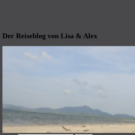
Zum primären Inhalt springen
Das Weltenbummeln beginnt!
Der Reiseblog von Lisa & Alex