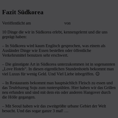
←
Vorheriger
Nächster
→
Fazit Südkorea
Veröffentlicht am
2. November 2014
von
Lisa
10 Dinge die wir in Südkorea erlebt, kennengelernt und die uns
geprägt haben:
– In Südkorea wird kaum Englisch gesprochen, was einem als
Ausländer Dinge wie Essen bestellen oder öffentliche
Verkehrsmittel benutzen sehr erschwert.
– Die günstigste Art in Südkorea unterzukommen ist in sogenannten
„Love Hotels“. In diesen eigentlichen Stundenhotels bekommt man
viel Luxus für wenig Geld. Und Viel Liebe inbegriffen. 😉
– In Restaurants bekommt man hauptsächlich Fleisch zu essen und
das Teufelszeug Soju zum runterspühlen. Hier haben wir das Grillen
neu erfunden und sind mit dem ein oder anderen Hangover durch
die Hölle gegangen.
– Mit Seoul haben wir das zweitgrößte urbane Gebiet der Welt
besucht. Und das sogar ganze 3 mal! …