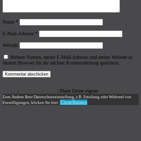
Name
*
E-Mail-Adresse
*
Website
Meinen Namen, meine E-Mail-Adresse und meine Website in
diesem Browser für die nächste Kommentierung speichern.
Mit Stolz präsentiert von WordPress
Admin
|
Reiseblog anlegen
| Plane Deine eigene
Weltreise
Zum Ändern Ihrer Datenschutzeinstellung, z.B. Erteilung oder Widerruf von
Einstellungen
Einwilligungen, klicken Sie hier: