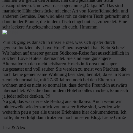
nahmen wir gleich den Anlass, mal die Spezialität der Stadt
auszuprobieren. Und zwar das sogenannte „Dakgalbi“. Das sind
marinierte Hähnchenstücke mit einer Art von Kartoffelnuddeln und
anderem Gemüse. Das wird alles roh zu deinem Tisch gebracht und
dann in der Pfanne, die in dem Tisch eingebaut ist, zubereitet. Eine
sehr leckere Angelegenheit sag ich euch. Hmmmm.
Zurück ging es danach in unser Hotel, was sich später durch
gewisse Indizien als ‚Love Hotel‘ herausgestellt hat. Kein Scherz!
Wir haben auf unserer ganzen Südkorea-Reise fast ausschließlich in
solchen Love-Hotels übernachtet. Sie sind eine günstigere
Alternative zu den nicht leistbaren Hotels in Korea und super
ausgestattet und voll sauber. Sie werden zu meist von Pärchen, die
noch keine gemeinsame Wohnung besitzten, benutzt, da es in Korea
ziemlich normal ist, mit 27-30 Jahren noch bei den Eltern zu
wohnen und es nicht so normal ist, dass der/die Freund/in auswärts
übernachtet. Was die dann in dem Hotel so alles machen, kann sich
ja jeder selber denken. 😉
Na gut, das war der erste Beitrag aus Südkorea. Auch wenn wir
mittlerweile wieder zurück von unserer Reise sind, werden wir
weiterhin peu a peu alle unsere Erlebnisse hier dokumentieren. Ich
hoffe, ihr verfolgt dann trotzdem noch unseren Blog. Liebe Grüße
Lisa & Alex