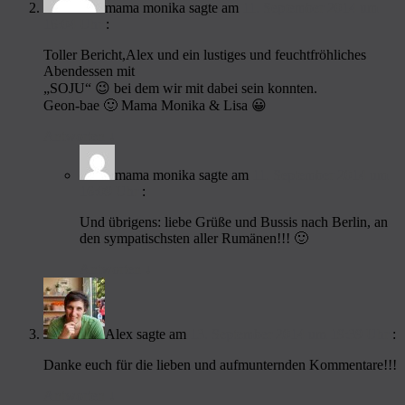
mama monika
sagte am
11. September 2014 um
16:04 Uhr
:
Toller Bericht,Alex und ein lustiges und feuchtfröhliches
Abendessen mit
„SOJU“ 😉 bei dem wir mit dabei sein konnten.
Geon-bae 🙂 Mama Monika & Lisa 😀
Antworten
↓
mama monika
sagte am
11. September 2014 um
16:09 Uhr
:
Und übrigens: liebe Grüße und Bussis nach Berlin, an
den sympatischsten aller Rumänen!!! 🙂
Antworten
↓
Alex
sagte am
13. September 2014 um 19:39 Uhr
:
Danke euch für die lieben und aufmunternden Kommentare!!!
Antworten
↓