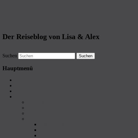
Zum primären Inhalt springen
Das Weltenbummeln beginnt!
Der Reiseblog von Lisa & Alex
Suchen
Hauptmenü
Start
Willkommen
Über uns
Vorbereitung
Organisatorisches
Budget
Gesundheitsvorsorge
Packliste
Aufbewahrung
Bekleidung
Kulturbeutel