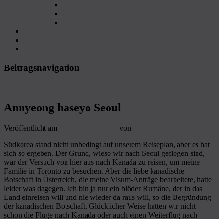
Technik und Werkzeuge
Reiseapotheke
Dokumente und Karten
Route
Reisekosten
Statistiken
Beitragsnavigation
←
Vorheriger
Nächster
→
Annyeong haseyo Seoul
Veröffentlicht am
5. September 2014
von
Alex
Südkorea stand nicht unbedingt auf unserem Reiseplan, aber es hat
sich so ergeben. Der Grund, wieso wir nach Seoul geflogen sind,
war der Versuch von hier aus nach Kanada zu reisen, um meine
Familie in Toronto zu besuchen. Aber die liebe kanadische
Botschaft in Österreich, die meine Visum-Anträge bearbeitete, hatte
leider was dagegen. Ich bin ja nur ein blöder Rumäne, der in das
Land einreisen will und nie wieder da raus will, so die Begründung
der kanadischen Botschaft. Glücklicher Weise hatten wir nicht
schon die Flüge nach Kanada oder auch einen Weiterflug nach