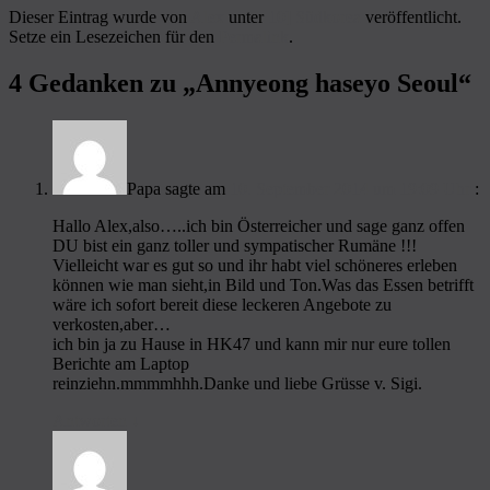
Dieser Eintrag wurde von
Alex
unter
10] Südkorea
veröffentlicht.
Setze ein Lesezeichen für den
Permalink
.
4 Gedanken zu „
Annyeong haseyo Seoul
“
Papa
sagte am
10. September 2014 um 19:09 Uhr
:
Hallo Alex,also…..ich bin Österreicher und sage ganz offen
DU bist ein ganz toller und sympatischer Rumäne !!!
Vielleicht war es gut so und ihr habt viel schöneres erleben
können wie man sieht,in Bild und Ton.Was das Essen betrifft
wäre ich sofort bereit diese leckeren Angebote zu
verkosten,aber…
ich bin ja zu Hause in HK47 und kann mir nur eure tollen
Berichte am Laptop
reinziehn.mmmmhhh.Danke und liebe Grüsse v. Sigi.
Antworten
↓