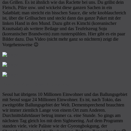
das Grillen. Es ist ähnlich wie das Raclette bei uns. Du grillst dein
Fleisch, Pilze usw. und wickelst diese ganzen Sachen in ein
Salatblatt; man streicht ein bisschen Sauce, die sehr knoblauchreich
ist, über die Grillsachen und steckt dann das ganze Paket mit der
linken Hand in den Mund. Dazu gibt es Kimchi (koreanischer
Krautsalat) als weitere Beilage und das Teufelszeug Soju
(koreanischer Brandwein) zum runterspühlen. Hier gibt es ein paar
Bilder dazu. Das Video (nicht mehr ganz so nüchtern) zeigt die
Vorgehensweise 😉
YouTube Video: Essen in Südkorea
Seoul hat übrigens 10 Millionen Einwohner und das Ballungsgebiet
mit Seoul sogar 24 Millionen Einwohner. Es ist, nach Tokio, das
zweitgrößte Ballungsgebiet der Welt. Dementsprechend brauchten
wir immer ziemlich Lange von einem Ort zum Anderen.
Durchnittsfahrtdauer betrug immer ca. eine Stunde. So gings am
nächsten Tag gleich los mit dem Sightseeing. Auf dem Programm
standen viele, viele Paläste wie der Gyeongbokgung, der