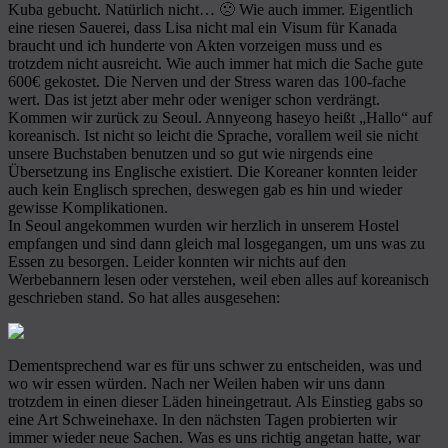
Kuba gebucht. Natürlich nicht… 🙁 Wie auch immer. Eigentlich
eine riesen Sauerei, dass Lisa nicht mal ein Visum für Kanada
braucht und ich hunderte von Akten vorzeigen muss und es
trotzdem nicht ausreicht. Wie auch immer hat mich die Sache gute
600€ gekostet. Die Nerven und der Stress waren das 100-fache
wert. Das ist jetzt aber mehr oder weniger schon verdrängt.
Kommen wir zurück zu Seoul. Annyeong haseyo heißt „Hallo“ auf
koreanisch. Ist nicht so leicht die Sprache, vorallem weil sie nicht
unsere Buchstaben benutzen und so gut wie nirgends eine
Übersetzung ins Englische existiert. Die Koreaner konnten leider
auch kein Englisch sprechen, deswegen gab es hin und wieder
gewisse Komplikationen.
In Seoul angekommen wurden wir herzlich in unserem Hostel
empfangen und sind dann gleich mal losgegangen, um uns was zu
Essen zu besorgen. Leider konnten wir nichts auf den
Werbebannern lesen oder verstehen, weil eben alles auf koreanisch
geschrieben stand. So hat alles ausgesehen:
Dementsprechend war es für uns schwer zu entscheiden, was und
wo wir essen würden. Nach ner Weilen haben wir uns dann
trotzdem in einen dieser Läden hineingetraut. Als Einstieg gabs so
eine Art Schweinehaxe. In den nächsten Tagen probierten wir
immer wieder neue Sachen. Was es uns richtig angetan hatte, war