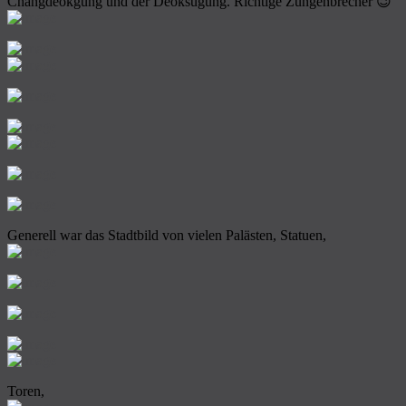
Changdeokgung und der Deoksugung. Richtige Zungenbrecher 😉
Generell war das Stadtbild von vielen Palästen, Statuen,
Toren,