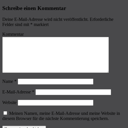
Schreibe einen Kommentar
Deine E-Mail-Adresse wird nicht veröffentlicht.
Erforderliche
Felder sind mit
*
markiert
Kommentar
Name
*
E-Mail-Adresse
*
Website
Meinen Namen, meine E-Mail-Adresse und meine Website in
diesem Browser für die nächste Kommentierung speichern.